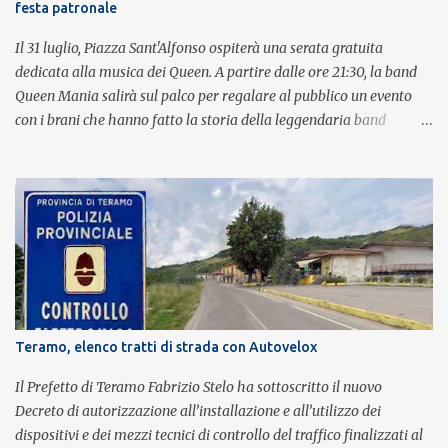
festa patronale
Il 31 luglio, Piazza Sant'Alfonso ospiterà una serata gratuita
dedicata alla musica dei Queen. A partire dalle ore 21:30, la band
Queen Mania salirà sul palco per regalare al pubblico un evento
con i brani che hanno fatto la storia della leggendaria band
britannica. Nati nel 2007 e riconosciuti come l'omaggio definitivo
alla leggenda dei Queen, i componenti della band portano avanti
con grande successo la passione e l'energia del celebre gruppo. Lo
spettacolo si inserisce nell'ambito dei festeggiamenti in onore di
Sant'Alfonso, il santo patrono della città. La formazione sul palco è
composta da Simone Fortuna alla batteria e voce, Fabrizio
Palermo al basso e voce, Tiziano Giampieri alla chitarra e voce, e
Salvo Vinci alla voce. Salvo Vinci è la voce scelta direttamente da
Brian May e Roger Taylor per il musical We Will Rock You.
Teramo, elenco tratti di strada con Autovelox
Il Prefetto di Teramo Fabrizio Stelo ha sottoscritto il nuovo
Decreto di autorizzazione all’installazione e all’utilizzo dei
dispositivi e dei mezzi tecnici di controllo del traffico finalizzati al