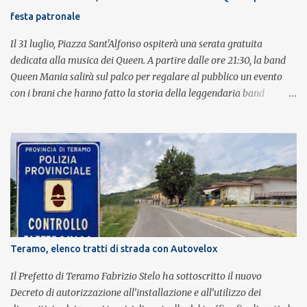
festa patronale
Il 31 luglio, Piazza Sant'Alfonso ospiterà una serata gratuita
dedicata alla musica dei Queen. A partire dalle ore 21:30, la band
Queen Mania salirà sul palco per regalare al pubblico un evento
con i brani che hanno fatto la storia della leggendaria band
britannica. Nati nel 2007 e riconosciuti come l'omaggio definitivo
alla leggenda dei Queen, i componenti della band portano avanti
con grande successo la passione e l'energia del celebre gruppo. Lo
spettacolo si inserisce nell'ambito dei festeggiamenti in onore di
Sant'Alfonso, il santo patrono della città. La formazione sul palco è
composta da Simone Fortuna alla batteria e voce, Fabrizio
Palermo al basso e voce, Tiziano Giampieri alla chitarra e voce, e
Salvo Vinci alla voce. Salvo Vinci è la voce scelta direttamente da
Brian May e Roger Taylor per il musical We Will Rock You.
Teramo, elenco tratti di strada con Autovelox
Il Prefetto di Teramo Fabrizio Stelo ha sottoscritto il nuovo
Decreto di autorizzazione all’installazione e all’utilizzo dei