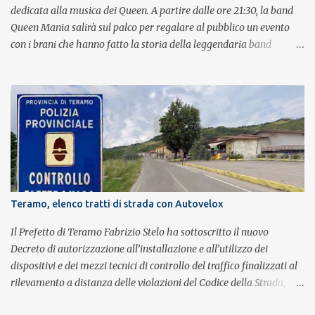
dedicata alla musica dei Queen. A partire dalle ore 21:30, la band
Queen Mania salirà sul palco per regalare al pubblico un evento
con i brani che hanno fatto la storia della leggendaria band
britannica. Nati nel 2007 e riconosciuti come l'omaggio definitivo
alla leggenda dei Queen, i componenti della band portano avanti
con grande successo la passione e l'energia del celebre gruppo. Lo
spettacolo si inserisce nell'ambito dei festeggiamenti in onore di
Sant'Alfonso, il santo patrono della città. La formazione sul palco è
composta da Simone Fortuna alla batteria e voce, Fabrizio
Palermo al basso e voce, Tiziano Giampieri alla chitarra e voce, e
Salvo Vinci alla voce. Salvo Vinci è la voce scelta direttamente da
Brian May e Roger Taylor per il musical We Will Rock You.
Teramo, elenco tratti di strada con Autovelox
Il Prefetto di Teramo Fabrizio Stelo ha sottoscritto il nuovo
Decreto di autorizzazione all’installazione e all’utilizzo dei
dispositivi e dei mezzi tecnici di controllo del traffico finalizzati al
rilevamento a distanza delle violazioni del Codice della Strada,
consultabile sul portale della Prefettura. Il Decreto va a sostituire