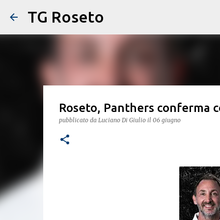
TG Roseto
Roseto, Panthers conferma co
pubblicato da
Luciano Di Giulio
il
06 giugno