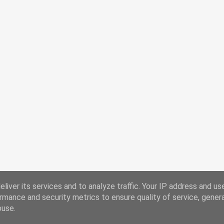
liver its services and to analyze traffic. Your IP address and us
rmance and security metrics to ensure quality of service, gene
Chi Siamo
Ricorrenze
buse.