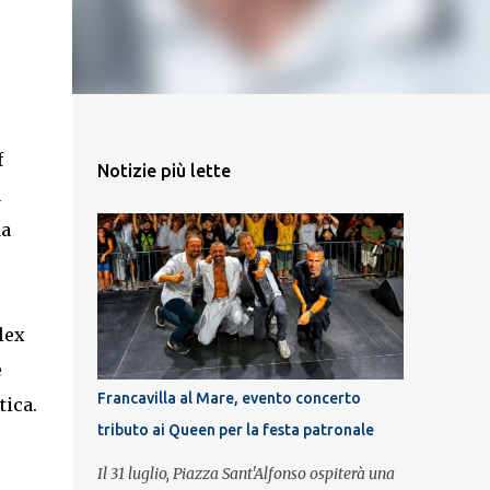
f
Notizie più lette
a
da
lex
e
Francavilla al Mare, evento concerto
tica.
tributo ai Queen per la festa patronale
Il 31 luglio, Piazza Sant'Alfonso ospiterà una