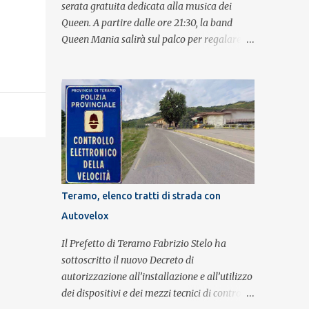
serata gratuita dedicata alla musica dei
Queen. A partire dalle ore 21:30, la band
Queen Mania salirà sul palco per regalare al
pubblico un evento con i brani che hanno
fatto la storia della leggendaria band
britannica. Nati nel 2007 e riconosciuti come
l'omaggio definitivo alla leggenda dei
Queen, i componenti della band portano
avanti con grande successo la passione e
l'energia del celebre gruppo. Lo spettacolo si
inserisce nell'ambito dei festeggiamenti in
onore di Sant'Alfonso, il santo patrono della
Teramo, elenco tratti di strada con
città. La formazione sul palco è composta da
Autovelox
Simone Fortuna alla batteria e voce, Fabrizio
Palermo al basso e voce, Tiziano Giampieri
Il Prefetto di Teramo Fabrizio Stelo ha
alla chitarra e voce, e Salvo Vinci alla voce.
sottoscritto il nuovo Decreto di
Salvo Vinci è la voce scelta direttamente da
autorizzazione all’installazione e all’utilizzo
Brian May e Roger Taylor per il musical We
dei dispositivi e dei mezzi tecnici di controllo
Will Rock You.