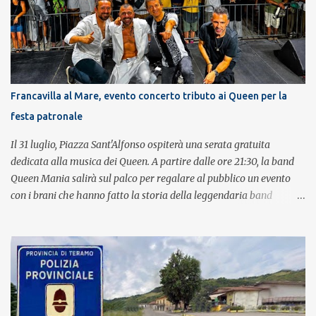
Francavilla al Mare, evento concerto tributo ai Queen per la
festa patronale
Il 31 luglio, Piazza Sant'Alfonso ospiterà una serata gratuita
dedicata alla musica dei Queen. A partire dalle ore 21:30, la band
Queen Mania salirà sul palco per regalare al pubblico un evento
con i brani che hanno fatto la storia della leggendaria band
britannica. Nati nel 2007 e riconosciuti come l'omaggio definitivo
alla leggenda dei Queen, i componenti della band portano avanti
con grande successo la passione e l'energia del celebre gruppo. Lo
spettacolo si inserisce nell'ambito dei festeggiamenti in onore di
Sant'Alfonso, il santo patrono della città. La formazione sul palco è
composta da Simone Fortuna alla batteria e voce, Fabrizio
Palermo al basso e voce, Tiziano Giampieri alla chitarra e voce, e