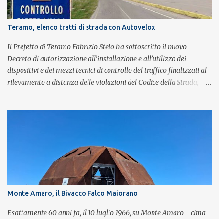
Salvo Vinci alla voce. Salvo Vinci è la voce scelta direttamente da
Brian May e Roger Taylor per il musical We Will Rock You.
Teramo, elenco tratti di strada con Autovelox
Il Prefetto di Teramo Fabrizio Stelo ha sottoscritto il nuovo
Decreto di autorizzazione all’installazione e all’utilizzo dei
dispositivi e dei mezzi tecnici di controllo del traffico finalizzati al
rilevamento a distanza delle violazioni del Codice della Strada,
consultabile sul portale della Prefettura. Il Decreto va a sostituire
integralmente il precedente del 29 settembre 2025, individuando i
tratti di strada del territorio provinciale sui quali sarà possibile
effettuare la contestazione differita della violazione accertata
mediante l’utilizzo dei dispositivi di rilevamento delle infrazioni
del C.d.S., in particolare del superamento dei limiti di velocità. Il
provvedimento, spiega il Prefetto, è stato emanato a seguito del
completamento dell’istruttoria da parte della Polizia Stradale di
Teramo, integrando il precedente con i tratti stradali per i quali è
Monte Amaro, il Bivacco Falco Maiorano
stato dato parere tecnico positivo. Con l’occasione, inoltre, si è
proceduto all’esame delle istanze di rettifica e/o revisione p...
Esattamente 60 anni fa, il 10 luglio 1966, su Monte Amaro - cima