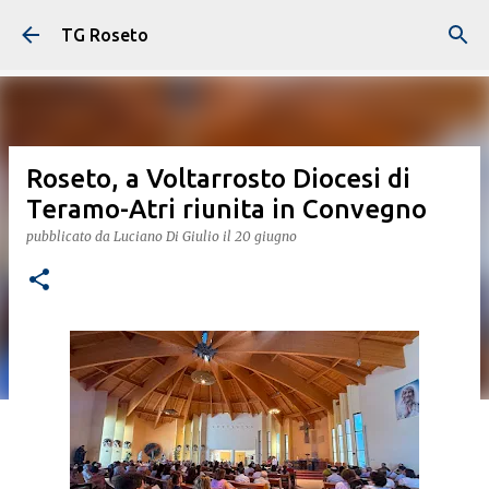
Passa ai contenuti principali
TG Roseto
Roseto, a Voltarrosto Diocesi di
Teramo-Atri riunita in Convegno
pubblicato da
Luciano Di Giulio
il
20 giugno