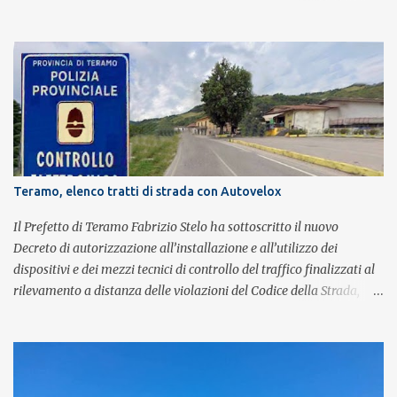
britannica. Nati nel 2007 e riconosciuti come l'omaggio definitivo
alla leggenda dei Queen, i componenti della band portano avanti
con grande successo la passione e l'energia del celebre gruppo. Lo
spettacolo si inserisce nell'ambito dei festeggiamenti in onore di
Sant'Alfonso, il santo patrono della città. La formazione sul palco è
composta da Simone Fortuna alla batteria e voce, Fabrizio
Palermo al basso e voce, Tiziano Giampieri alla chitarra e voce, e
Salvo Vinci alla voce. Salvo Vinci è la voce scelta direttamente da
Brian May e Roger Taylor per il musical We Will Rock You.
Teramo, elenco tratti di strada con Autovelox
Il Prefetto di Teramo Fabrizio Stelo ha sottoscritto il nuovo
Decreto di autorizzazione all’installazione e all’utilizzo dei
dispositivi e dei mezzi tecnici di controllo del traffico finalizzati al
rilevamento a distanza delle violazioni del Codice della Strada,
consultabile sul portale della Prefettura. Il Decreto va a sostituire
integralmente il precedente del 29 settembre 2025, individuando i
tratti di strada del territorio provinciale sui quali sarà possibile
effettuare la contestazione differita della violazione accertata